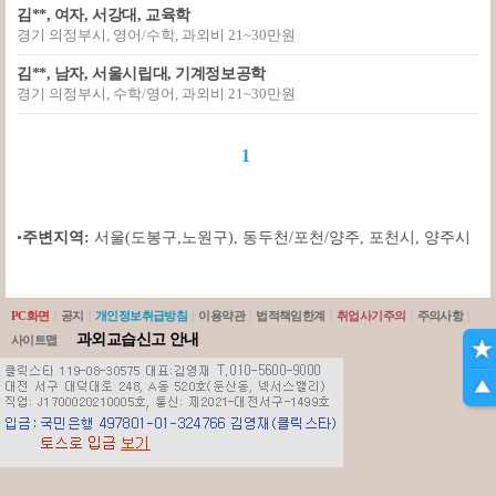
김**, 여자, 서강대, 교육학
경기 의정부시, 영어/수학, 과외비 21~30만원
김**, 남자, 서울시립대, 기계정보공학
경기 의정부시, 수학/영어, 과외비 21~30만원
1
•
주변지역:
서울(도봉구,노원구)
,
동두천/포천/양주
,
포천시
,
양주시
PC화면
|
공지
|
개인정보취급방침
|
이용약관
|
법적책임한계
|
취업사기주의
|
주의사항
|
과외교습신고 안내
사이트맵