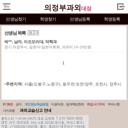
의정부과외
대장
선생님찾기
학생찾기
선생님등록
학생등록
선생님 목록
박**, 남자, 아오모리대, 약학과
경기 의정부시, 일본어/일본어회화, 과외비 10~20만원
1
•
주변지역:
서울(도봉구,노원구)
,
동두천/포천/양주
,
포천시
,
양주시
PC화면
|
공지
|
개인정보취급방침
|
이용약관
|
법적책임한계
|
취업사기주의
|
주의사항
|
과외교습신고 안내
사이트맵