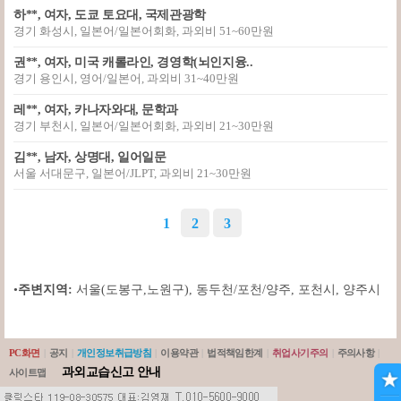
하**, 여자, 도쿄 토요대, 국제관광학
경기 화성시, 일본어/일본어회화, 과외비 51~60만원
권**, 여자, 미국 캐롤라인, 경영학(뇌인지융..
경기 용인시, 영어/일본어, 과외비 31~40만원
레**, 여자, 카나자와대, 문학과
경기 부천시, 일본어/일본어회화, 과외비 21~30만원
김**, 남자, 상명대, 일어일문
서울 서대문구, 일본어/JLPT, 과외비 21~30만원
1
2
3
•
주변지역:
서울(도봉구,노원구)
,
동두천/포천/양주
,
포천시
,
양주시
PC화면
|
공지
|
개인정보취급방침
|
이용약관
|
법적책임한계
|
취업사기주의
|
주의사항
|
과외교습신고 안내
사이트맵