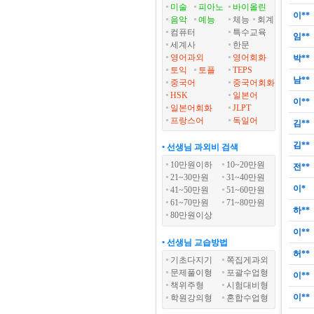
미술
피아노
바이올린
이**
음악
예능
체능
회계
컴퓨터
특수교육
임**
세계사
한문
영어과외
영어회화
박**
토익
토플
TEPS
남**
중국어
중국어회화
HSK
일본어
이**
일본어회화
JLPT
프랑스어
독일어
김**
김**
• 선생님 과외비 검색
10만원이하
10~20만원
전**
21~30만원
31~40만원
이*
41~50만원
51~60만원
61~70만원
71~80만원
하**
80만원이상
이**
• 선생님 교습방법
허**
기초다지기
쪽집게과외
문제풀이형
포괄수업형
이**
책위주형
시험대비형
이**
학원강의형
혼합수업형