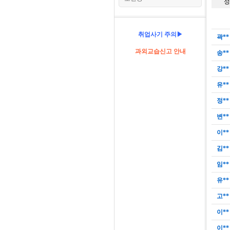
성
취업사기 주의▶
곽**
과외교습신고 안내
송**
강**
유**
정**
변**
이**
김**
임**
유**
고**
이**
이**