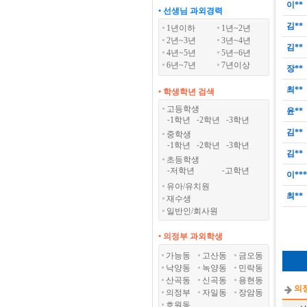
이**
• 선생님 과외경력
김**
1년이하
1년~2년
2년~3년
3년~4년
김**
4년~5년
5년~6년
6년~7년
7년이상
장**
최**
• 학생학년 검색
고등학생
윤**
1학년
2학년
3학년
-
-
-
김**
중학생
1학년
2학년
3학년
-
-
-
김**
초등학생
저학년
고학년
-
-
이**
유아/유치원
최**
재수생
일반인/회사원
• 의정부 과외학생
가능동
고산동
금오동
낙양동
녹양동
민락동
산곡동
신곡동
용현동
의
의정부
자일동
장암동
호원동