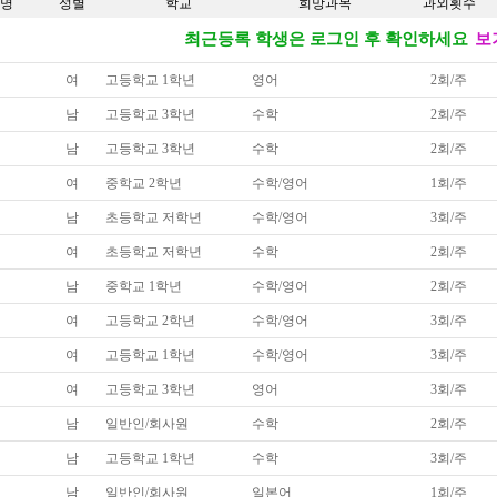
명
성별
학교
희망과목
과외횟수
최근등록 학생은 로그인 후 확인하세요
보
여
고등학교 1학년
영어
2회/주
남
고등학교 3학년
수학
2회/주
남
고등학교 3학년
수학
2회/주
여
중학교 2학년
수학/영어
1회/주
남
초등학교 저학년
수학/영어
3회/주
여
초등학교 저학년
수학
2회/주
남
중학교 1학년
수학/영어
2회/주
여
고등학교 2학년
수학/영어
3회/주
여
고등학교 1학년
수학/영어
3회/주
여
고등학교 3학년
영어
3회/주
남
일반인/회사원
수학
2회/주
남
고등학교 1학년
수학
3회/주
남
일반인/회사원
일본어
1회/주