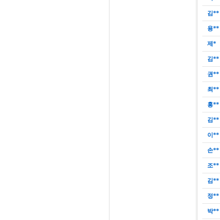
김**
용**
제*
김**
권**
최**
홍**
김**
이**
손**
조**
김**
정**
박**