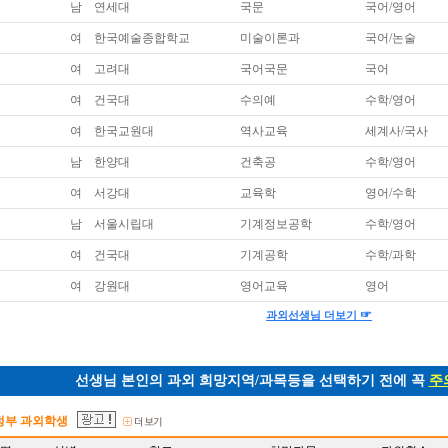
남
연세대
국문
국어/영어
여
한국예술종합학교
미술이론과
국어/논술
여
고려대
국어국문
국어
여
건국대
수의예
수학/영어
여
한국교원대
역사교육
세계사/국사
남
한양대
건축공
수학/영어
여
서강대
교육학
영어/수학
남
서울시립대
기계정보공학
수학/영어
*
여
건국대
기계공학
수학/과학
여
강원대
영어교육
영어
☞
과외선생님 더보기
선생님 본인의 과외 희망지역/과목등을 선택하기 전에 꼭
주
정부 과외학생