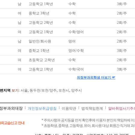
남
고등학교 1학년
수학
3회/주
여
중학교 3학년
수학
2회/주
남
고등학교 2학년
수학
2회/주
여
고등학교 1학년
수학/영어
2회/주
남
일반인/회사원
영어
2회/주
여
중학교 1학년
영어/수학
3회/주
여
초등학교 고학년
수학
2회/주
여
고등학교 1학년
수학/국어
3회/주
☞
의정부과외학생 더보기
변지역
보기
:
서울
,
동두천/포천/양주
,
포천시
,
양주시
정부과외대장
개인정보취급방침
이용약관
법적책임한계
알바취업사기주
* 주의사항과 공지등을 먼저 확인후에 이용자 본인의 책임하에 이
과외교습신고 안내
* 초등학생, 중학생, 고등학생, 유아, 회사원 대상 회원간 직거래 