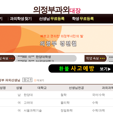
의정부과외
대장
기
과외학생
찾기
선생님
무료등록
학생
무료등록
*
***858 정** 단국대대학교
*
***851 서** 성균관대학교
*
***856 김** 성균관대학교
*
***859 김** 평택대학교
*
***860 이** 한양대학생
*
***858 정** 단국대대학교
*
***851 서** 성균관대학교
*
***856 김** 성균관대학교
*
***859 김** 평택대학교
*
***860 이** 한양대학생
*
정부 과외선생님
*
*
성명
성별
대학교
선생님전공
과외과
*
남
한양대
철학
국어/수학
*
*
여
고려대
물리학
수학
*
*
여
서울과학기술
정밀화학
수학/과학