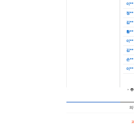
이**
정**
김**
황**
이**
김**
손**
이**
주
의