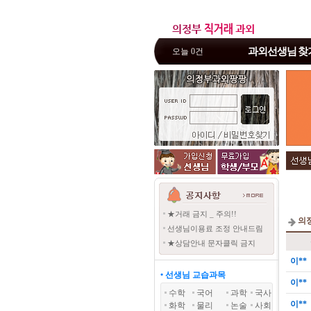
과외선생님
찾
오늘 0건
★거래 금지 _ 주의!!
의
선생님이용료 조정 안내드림
★상담안내 문자클릭 금지
이**
• 선생님 교습과목
이**
수학
국어
과학
국사
이**
화학
물리
논술
사회