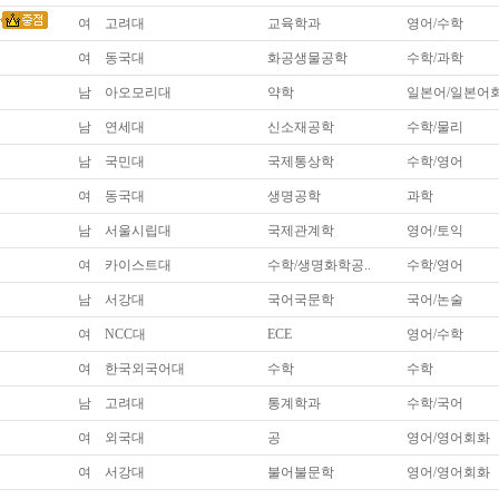
*
여
고려대
교육학과
영어/수학
*
*
여
동국대
화공생물공학
수학/과학
*
남
아오모리대
약학
일본어/일본어
남
연세대
신소재공학
수학/물리
남
국민대
국제통상학
수학/영어
여
동국대
생명공학
과학
남
서울시립대
국제관계학
영어/토익
여
카이스트대
수학/생명화학공..
수학/영어
남
서강대
국어국문학
국어/논술
여
NCC대
ECE
영어/수학
여
한국외국어대
수학
수학
남
고려대
통계학과
수학/국어
여
외국대
공
영어/영어회화
여
서강대
불어불문학
영어/영어회화