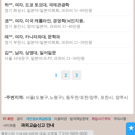
하**, 여자, 도쿄 토요대, 국제관광학
경기 화성시, 일본어/일본어회화, 과외비 51~60만원
권**, 여자, 미국 캐롤라인, 경영학(뇌인지융..
경기 용인시, 영어/일본어, 과외비 31~40만원
레**, 여자, 카나자와대, 문학과
경기 부천시, 일본어/일본어회화, 과외비 21~30만원
김**, 남자, 상명대, 일어일문
서울 서대문구, 일본어/JLPT, 과외비 21~30만원
1
2
3
•
주변지역:
서울(도봉구,노원구)
,
동두천/포천/양주
,
포천시
,
양주시
PC화면
|
공지
|
개인정보취급방침
|
이용약관
|
법적책임한계
|
취업사기주의
|
주의사항
|
과외교습신고 안내
사이트맵