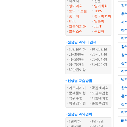
세계사
한문
김*
영어과외
영어회화
토익
토플
TEPS
추*
중국어
중국어회화
HSK
일본어
서*
일본어회화
JLPT
하*
프랑스어
독일어
정*
• 선생님 과외비 검색
황*
10만원이하
10~20만원
21~30만원
31~40만원
원*
41~50만원
51~60만원
강*
61~70만원
71~80만원
80만원이상
이*
박*
• 선생님 교습방법
기초다지기
쪽집게과외
한*
문제풀이형
포괄수업형
홍*
책위주형
시험대비형
학원강의형
혼합수업형
김*
정*
• 선생님 과외경력
배*
1년이하
1년~2년
2년~3년
3년~4년