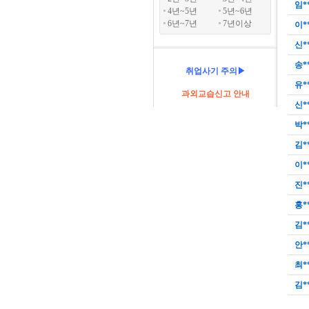
임*
4년~5년
5년~6년
6년~7년
7년이상
이*
신*
송*
취업사기 주의▶
유*
과외교습신고 안내
신*
박*
김*
이*
진*
홍*
김*
안*
최*
김*