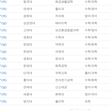
*
(여)
동국대
화공생물공학
수학/과학
*
(여)
연세대
물리과
수학/영어
*
(여)
경희대
치의예
영어/국어
*
(남)
성균관대
배터리학
수학/과학
*
(여)
고려대
보건환경융합과학
수학/영어
*
(여)
경희대
수학과
수학/과학
*
(남)
한양대
약학과
수학/화학
*
(남)
한양대
의예과
수학/과학
*
(여)
경희대
한의과
과학/수학
*
(남)
한양대
화학공학
수학/과학
*
(여)
단국대
과학교육
물리/과학
*
(여)
홍익대
전자전기공학
수학/화학
*
(남)
연세대
신소재공
영어/수학
*
(여)
세종대
화학과
영어/국어
*
(여)
명지대
물리학
과학