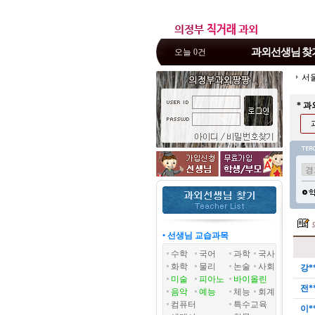
과외선생님
찾
오늘 0건
서
* 
• 선생님 교습과목
수학
국어
과학
국사
화학
물리
논술
사회
강*
미술
피아노
바이올린
전*
음악
예능
체능
회계
컴퓨터
특수교육
이*