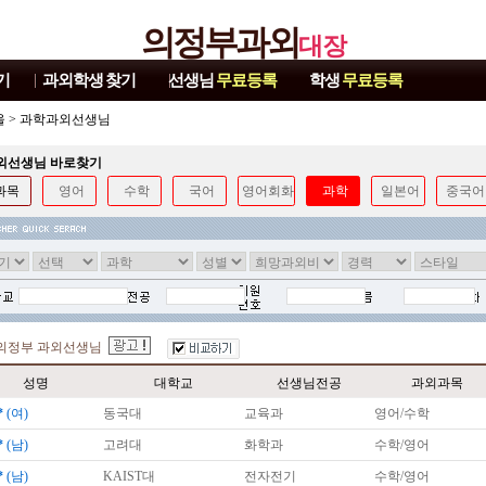
의정부과외
대장
기
과외학생
찾기
선생님
무료등록
학생
무료등록
울
>
과학과외선생님
과외선생님 바로찾기
과목
영어
수학
국어
영어회화
과학
일본어
중국어
의정부 과외선생님
성명
대학교
선생님전공
과외과목
*
(여)
동국대
교육과
영어/수학
*
(남)
고려대
화학과
수학/영어
*
(남)
KAIST대
전자전기
수학/영어