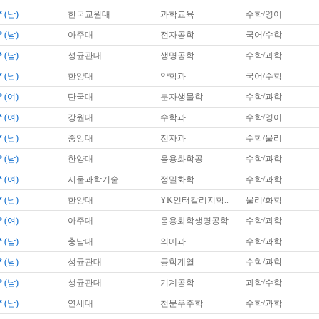
*
(남)
한국교원대
과학교육
수학/영어
*
(남)
아주대
전자공학
국어/수학
*
(남)
성균관대
생명공학
수학/과학
*
(남)
한양대
약학과
국어/수학
*
(여)
단국대
분자생물학
수학/과학
*
(여)
강원대
수학과
수학/영어
*
(남)
중앙대
전자과
수학/물리
*
(남)
한양대
응용화학공
수학/과학
*
(여)
서울과학기술
정밀화학
수학/과학
*
(남)
한양대
YK인터칼리지학..
물리/화학
*
(여)
아주대
응용화학생명공학
수학/과학
*
(남)
충남대
의예과
수학/과학
*
(남)
성균관대
공학계열
수학/과학
*
(남)
성균관대
기계공학
과학/수학
*
(남)
연세대
천문우주학
수학/과학