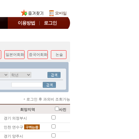
이용방법
로그인
일본어회화
중국어회화
논술
+ 로그인 후 과외비 조회가능
희망지역
사진
경기 의정부시
인천 연수구
구하는중
경기 양주시