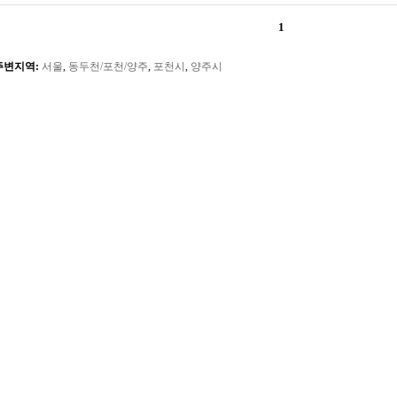
1
주변지역:
서울
,
동두천/포천/양주
,
포천시
,
양주시