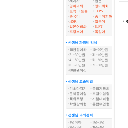
세계사
한문
영어과외
영어회화
토익
토플
TEPS
중국어
중국어회화
HSK
일본어
일본어회화
JLPT
프랑스어
독일어
• 선생님 과외비 검색
10만원이하
10~20만원
21~30만원
31~40만원
41~50만원
51~60만원
61~70만원
71~80만원
80만원이상
• 선생님 교습방법
기초다지기
쪽집게과외
문제풀이형
포괄수업형
책위주형
시험대비형
학원강의형
혼합수업형
• 선생님 과외경력
1년이하
1년~2년
2년~3년
3년~4년