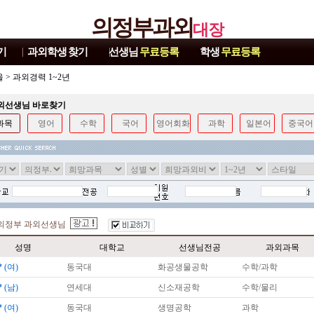
의정부과외
대장
기
과외학생
찾기
선생님
무료등록
학생
무료등록
울
>
과외경력 1~2년
과외선생님 바로찾기
과목
영어
수학
국어
영어회화
과학
일본어
중국어
의정부 과외선생님
성명
대학교
선생님전공
과외과목
*
(여)
동국대
화공생물공학
수학/과학
*
(남)
연세대
신소재공학
수학/물리
*
(여)
동국대
생명공학
과학