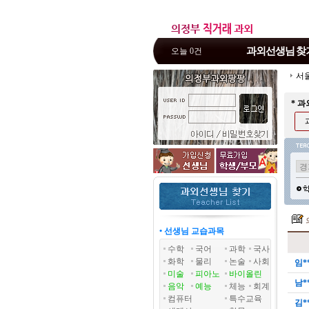
과외선생님
찾
오늘 0건
서
* 
• 선생님 교습과목
수학
국어
과학
국사
화학
물리
논술
사회
임*
미술
피아노
바이올린
남*
음악
예능
체능
회계
컴퓨터
특수교육
김*