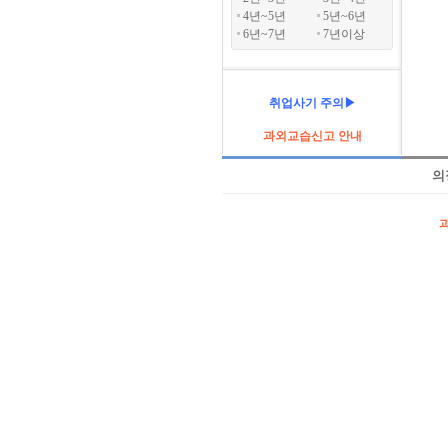
4년~5년
5년~6년
6년~7년
7년이상
취업사기 주의▶
과외교습신고 안내
의